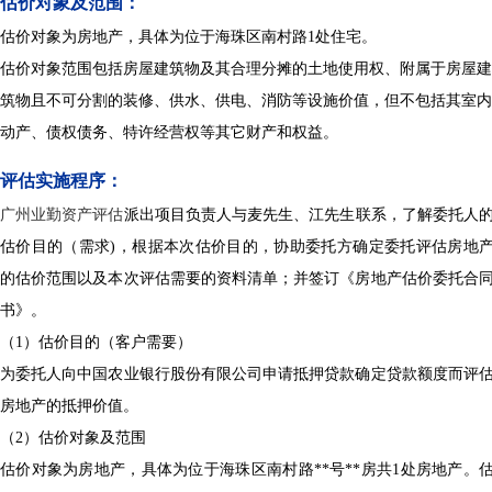
估价对象及范围：
估价对象为房地产，具体为位于海珠区南村路1处住宅。
估价对象范围包括房屋建筑物及其合理分摊的土地使用权、附属于房屋建
筑物且不可分割的装修、供水、供电、消防等设施价值，但不包括其室内
动产、债权债务、特许经营权等其它财产和权益。
评估实施程序：
广州业勤资产评估
派出项目负责人与麦
先生、江先生联系，了解委托人
估价目的（需求)，根据本次估价目的，协助委托方确定委托评估房地
的估价范围以及本次评估需要的资料清单；并签订《房地产估价委托合
书》。
（
1）估价目的（客户需要）
为委托人向中国农业银行股份有限公司申请抵押贷款确定贷款额度而评
房地产的抵押价值。
（
2）估价对象及范围
估价对象为房地产，具体为位于
海珠区南村路
**
号
**
房
共
1处房地产。