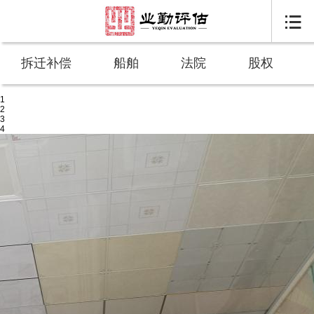

拆迁补偿
船舶
法院
股权
1
2
3
4