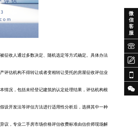

微
信
客
服

织被征收人通过多数决定、随机选定等方式确定。具体办法

地产评估机构不得转让或者变相转让受托的房屋征收评估业


基本情况，包括未经登记建筑的认定处理结果，评估机构根
、假设开发法等评估方法进行适用性分析后，选择其中一种
出异议，
专业二手房市场价格评估收费标准
由估价师现场解