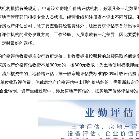
估机构根据有关规定， 申请设立房地产价格评估机构，必须具备一定数量
房地产管理部门根据专业人员状况、经营业绩和注册资本评出不同等级。
择房地产评估公司，除了要查验其经营资格外，还应要求评估事务所出示
各评估机构的业务发展方向、工作经验、人员素质有一定差异，因此要委
一定时最好的选择。
的价格评估收费标准实行政府定价，其收费标准按照标的总额采取差额定
宗房地产价格评估收费不足300元的，按300元收取；为土地使用权抵押
费；清产核资中的土地价格评估，按一般宗地评估费标准的30%计收评估费
用拆迁单位收取评估费；仲裁房地产价格评估中出现的价格纠纷，需重新核定
企业转制、资产重组过程中，涉及房地产评估的，按房地产价格评估标准