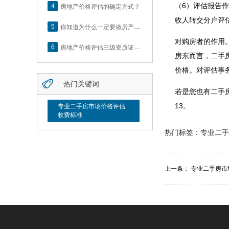
（6）评估报告
4
房地产价格评估的确定方式？
收人转交分户评
5
你知道为什么一定要做房产评估吗？随业勤小编来看看
对购房者的作用
6
房地产价格评估三级资质证书申办？你了解么？
房东而言，二手
价格。对评估事

热门关键词
若是您也有二手房
13。
专业二手房市场价格评估
收费标准
热门标签：
专业二手
上一条：
专业二手房市