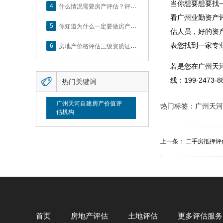
当你想要想要找
4
什么情况需要房产评估？评估流程是什么？
看广州业勤资产
5
你知道为什么一定要做房产评估吗？随业勤小编来看看
估人员，好的资
表您找到一家专
6
房地产价格评估三级资质证书申办？你了解么？
若是您在广州天

线：199-2473-8
热门关键词
广州天河自建房产价值评
热门标签：
广州天河
估机构
上一条：
二手房抵押评
首页
房地产评估
土地评估
更多评估服务