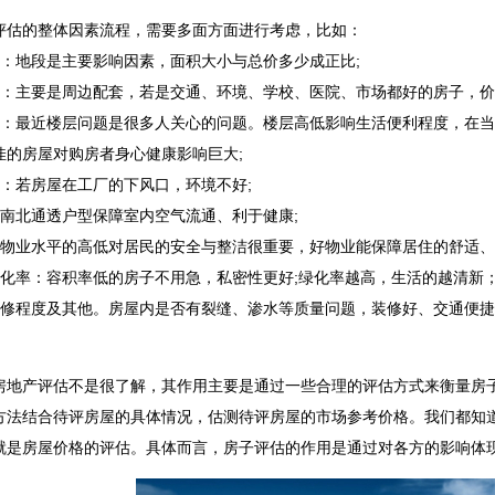
评估的整体因素流程，需要多面方面进行考虑，比如：
积：地段是主要影响因素，面积大小与总价多少成正比;
境：主要是周边配套，若是交通、环境、学校、医院、市场都好的房子，价
层：最近楼层问题是很多人关心的问题。楼层高低影响生活便利程度，在
佳的房屋对购房者身心健康影响巨大;
质：若房屋在工厂的下风口，环境不好;
：南北通透户型保障室内空气流通、利于健康;
：物业水平的高低对居民的安全与整洁很重要，好物业能保障居住的舒适、
绿化率：容积率低的房子不用急，私密性更好;绿化率越高，生活的越清新
装修程度及其他。房屋内是否有裂缝、渗水等质量问题，装修好、交通便
房地产评估不是很了解，其作用主要是通过一些合理的评估方式来衡量房
方法结合待评房屋的具体情况，估测待评房屋的市场参考价格。我们都知
就是房屋价格的评估。具体而言，房子评估的作用是通过对各方的影响体