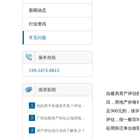
新闻动态
行业资讯
常见问题

服务热线
199-2473-8813

推荐新闻
自建房房产评估
目，房地产价格
1
你的房子价值高不高？评估这5个方面就知道了
足300元的，
2
广州业勤资产评估土地房地产估价有限公司网站正式上线！
评估，按一般宗
征用拆迁单位收
3
房产评估这行业你了解多少？