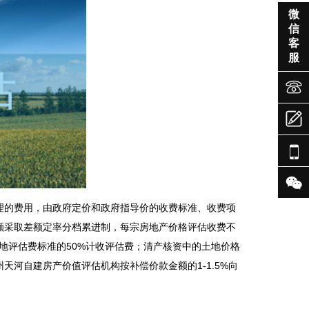

微
信
客
服




理的费用，由政府定价和政府指导价的收费标准、收费项
额采取差额定率分档累进制，每宗房地产价格评估收费不
宗地评估费标准的50%计收评估费；清产核资中的土地价格
州天河自建房产价值评估机构
按补偿价款金额的1-1.5%向