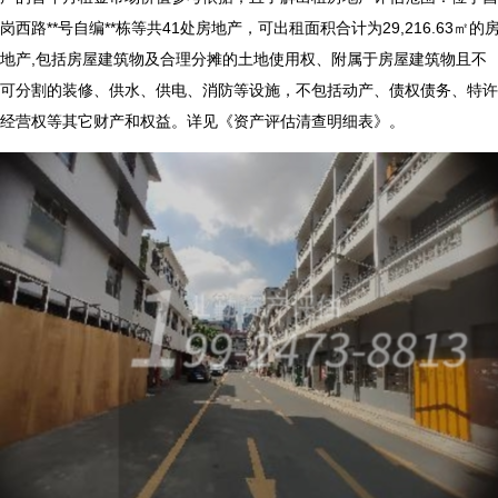
岗西路**号自编**栋等共41处房地产，可出租面积合计为29,216.63㎡的
地产,包括房屋建筑物及合理分摊的土地使用权、附属于房屋建筑物且不
可分割的装修、供水、供电、消防等设施，不包括动产、债权债务、特许
经营权等其它财产和权益。详见《资产评估清查明细表》。