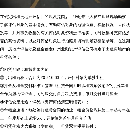
在确定出租房地产评估目的以及范围后，业勤专业人员立即到现场勘察，
了解评估对象的基本情况，查勘评估对象的地理位置、实物状况、区位状
况等，并对事先收集的有关评估对象资料进行核实，同时收集补充评估所
需的其他资料，以及对评估对象进行拍照并填写现场勘察记录等。在这期
间，
房地产评估涉及租金确定
广州业勤资产评估公司确定了出租房地产的
租赁条件：
①租赁期限：租赁期限为6年；
②可出租面积：合计为29,216.63㎡，评估对象为单独出租；
③押金及租金交付标准：签署《租赁合同》时承租方须缴纳2个月房屋租
金作为履约保证金，同时应交付首月租赁费用，每月交付当月租金；
④评估设定用途：详见《资产评估清查明细表》；
⑤年租金递增：每处签订租赁合同的物业，租金价格均从第二年起每年在
上一年度基础上递增5%，评估值为首年月租金价值；
⑥租赁价格为含税价（增值税），租赁双方税费各付；