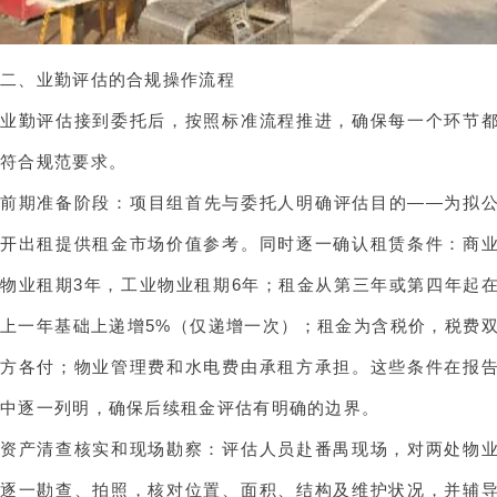
二、业勤评估的合规操作流程
业勤评估接到委托后，按照标准流程推进，确保每一个环节
符合规范要求。
前期准备阶段：项目组首先与委托人明确评估目的——为拟
开出租提供租金市场价值参考。同时逐一确认租赁条件：商
物业租期3年，工业物业租期6年；租金从第三年或第四年起
上一年基础上递增5%（仅递增一次）；租金为含税价，税费
方各付；物业管理费和水电费由承租方承担。这些条件在报
中逐一列明，确保后续租金评估有明确的边界。
资产清查核实和现场勘察：评估人员赴番禺现场，对两处物
逐一勘查、拍照，核对位置、面积、结构及维护状况，并辅