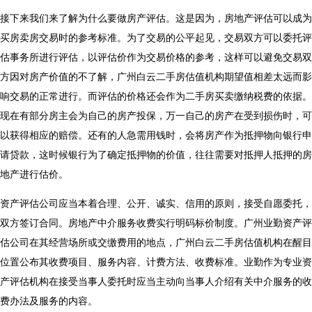
接下来我们来了解为什么要做房产评估。这是因为，房地产评估可以成为
买房卖房交易时的参考标准。为了交易的公平起见，交易双方可以委托评
估事务所进行评估，以评估价作为交易价格的参考，这样可以避免交易双
方因对房产价值的不了解，
广州白云二手房估值机构
期望值相差太远而影
响交易的正常进行。而评估的价格还会作为二手房买卖缴纳税费的依据。
现在有部分房主会为自己的房产投保，万一自己的房产在受到损伤时，可
以获得相应的赔偿。还有的人急需用钱时，会将房产作为抵押物向银行申
请贷款，这时候银行为了确定抵押物的价值，往往需要对抵押人抵押的房
地产进行估价。
资产评估公司应当本着合理、公开、诚实、信用的原则，接受自愿委托，
双方签订合同。房地产中介服务收费实行明码标价制度。广州业勤资产评
估公司在其经营场所或交缴费用的地点，
广州白云二手房估值机构
在醒目
位置公布其收费项目、服务内容、计费方法、收费标准。业勤作为专业资
产评估机构在接受当事人委托时应当主动向当事人介绍有关中介服务的收
费办法及服务的内容。