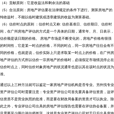
（4）贡献原则：它是收益法和剩余法的基础
（5）合法原则：房地产评估要在法律规定的条件下进行。测算房地产的
纯收益时，不能以临时建筑或违章建筑的收益为测算基础。
（6）估价时点的原则 ：估价时点又称: 估价基准日、估价期日、估价时
间，
在广州房地产评估的方式
是一个具体的日期，通常年、月、日表示，
估价额是该日期的价格。 房地产市场是不断变化的，房地产价格有很强
的时间性，它是某一时点的价格，不同的时点，同一宗房地产往往会有不
同的价格，也就是说，估价实际上只是求取某一时点上的价格，
在广州房
地产评估的方式
所以估价一宗房地产的价格时，必须假定市场情况停止在
估价时点上，同时估价对象房地产的状况通常也是以其在该时点的状况为
准。
通过以上三种方法就可以鉴定一家房地产评估机构是否专业。另外找专业
资产评估公司时需要注意：专业资产评估公司首先要具备评估资质，这评
估资质不是营业执照的批准，而是要在财政局备案的资质才可以执业。除
此之外，专业评估公司出具的房地产评估报告也需要在评估协会备案，并
且需要至少两位评估师签字。这就是专业资产评估公司对于日后出具房地