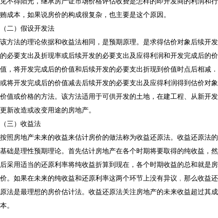
见不得阳光，
继承房产证市场价格评估收费是怎样的
即开发商的利润和行
贿成本，如果说房价的构成很复杂，也主要是这个原因。
（二）假设开发法
该方法的理论依据和收益法相同，是预期原理。是求得估价对象后续开发
的必要支出及折现率或后续开发的必要支出及应得利润和开发完成后的价
值，将开发完成后的价值和后续开发的必要支出折现到价值时点后相减．
或将开发完成后的价值减去后续开发的必要支出及应得利润得到估价对象
价值或价格的方法。该方法适用于可供开发的土地，在建工程、从新开发
更新改造或改变用途的房地产。
（三）收益法
按照房地产未来的收益来估计房价的做法称为收益还原法。收益还原法的
基础是理性预期理论。首先估计房地产在各个时期将要取得的纯收益，然
后采用适当的还原利率将纯收益折算到现在，各个时期收益的总和就是房
价。如果在未来的纯收益和还原利率这两个环节上没有异议﹐那么收益还
原法是最理想的房价估计法。收益还原法关注房地产的未来收益超过其成
本。