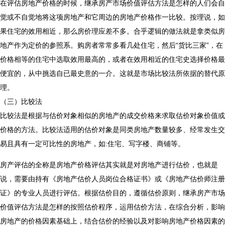
在评估房地产价格的时候，
继承房产市场价值评估方法是怎样的
人们会自
觉或不自觉地将这项房地产和它周边的房地产价格作一比较。按理说，如
果住宅的效用相近，那么房价理应差不多。合乎逻辑的做法就是拿类似房
地产作为定价的参照系。购房者常常多看几处住宅，然后“货比三家”，在
价格相等的住宅中选取效用最高的，或者在效用相近的住宅史选择价格最
便宜的，从中挑选自已最史意的一介。这就是市场比较法所依据的替代原
理。
（三）比较法
比较法是根据与估价对象相似的房地产的成交价格来求取估价对象价值或
价格的方法。比较法适用的估价对象是同类房地产数量较多、经常发生交
易且具有一定可比性的房地产，如:住宅、写字楼、商铺等。
房产评估的全称是房地产价格评估其实就是对房地产进行估价，也就是
说，需要由持有《房地产估价人员岗位合格证书》或《房地产估价师注册
证》的专业人员进行评估。根据估价目的，遵循估价原则，
继承房产市场
价值评估方法是怎样的
按照估价程序，运用估价方法，在综合分析，影响
房地产的价格因素基础上，结合估价的经验以及对影响房地产价格因素的