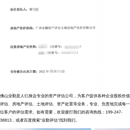
佛山业勤是人们身边专业的资产评估公司，为客户提供各种企业股权价值
评估、房地产评估、土地评估、资产处置等业务，专业、负责地完成每一
位客户的评估需求。如有需要，欢迎拨打我们的咨询热线：199-247-
38813，或者百度搜索“业勤评估”找到我们。