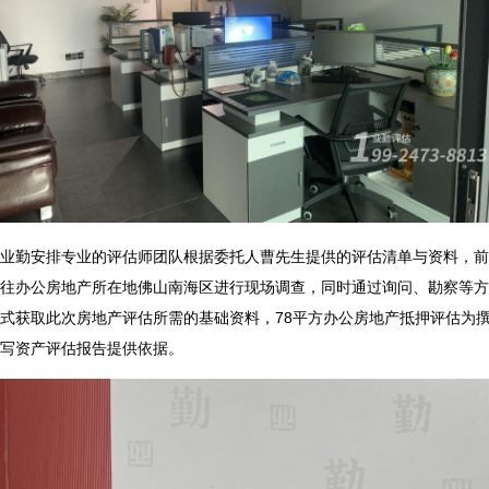
业勤安排专业的评估师团队根据委托人曹先生提供的评估清单与资料，前
往办公房地产所在地佛山南海区进行现场调查，同时通过询问、勘察等方
式获取此次房地产评估所需的基础资料，
78平方办公房地产抵押评估
为
写资产评估报告提供依据。