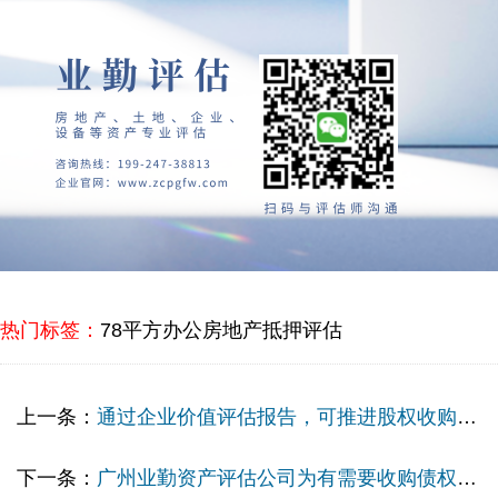
热门标签：
78平方办公房地产抵押评估
上一条：
通过企业价值评估报告，可推进股权收购进程，专业且可靠
下一条：
广州业勤资产评估公司为有需要收购债权的公司提供资产价值分析报告