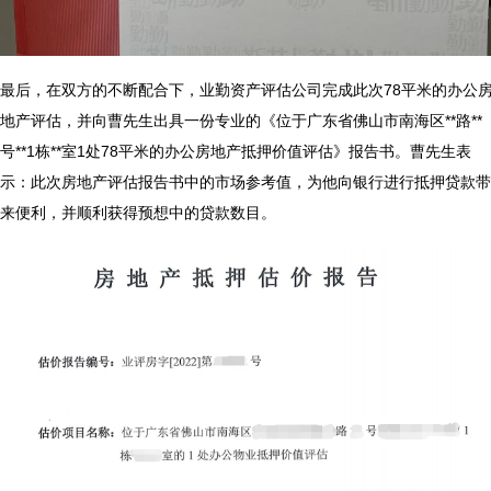
最后，在双方的不断配合下，业勤资产评估公司完成此次78平米的办公
地产评估，并向曹先生出具一份专业的《位于广东省佛山市南海区**路**
号**1栋**室1处78平米的办公房地产抵押价值评估》报告书。曹先生表
示：此次房地产评估报告书中的市场参考值，为他向银行进行抵押贷款带
来便利，并顺利获得预想中的贷款数目。