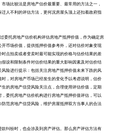
，市场比较法是房地产估价最重要、最常用的方法之一，
拆迁人不利的评估方法，更何况房屋头顶上还扣着政府指
通过委托房地产估价机构评估房地产抵押价值，作为确定房
公开币场价值，提供抵押价值参考外，还对估价对象变现
价时点拍卖或者变卖时最可能实现的价格与估价结果的差
为假设和限制条件对估价结果的重大影响因素及对估价结
关风险进行提示：包括关注房地产抵押价值未来下跌的风
值时，对房地产币场已经发生的变化予以考虑说明，估价
产生的房地产信贷风险关注点，合理使用评估价值，定期
时，委托房地产估价机构进行房地产抵押价值评估，可以
步防范房地产信贷风险，维护房屋抵押双方当事人的合法
贷款纠纷时，也会涉及到房产评估。那么房产评估方法有