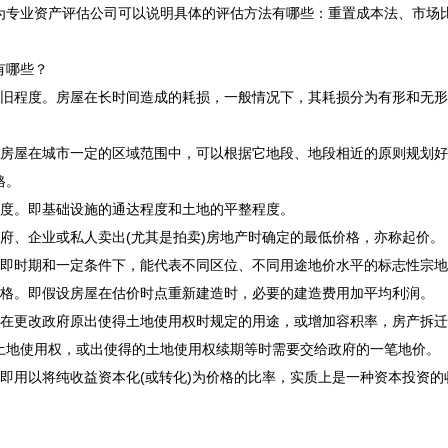
为专业资产评估公司可以说明具体的评估方法有哪些：重置成本法、市场
有哪些？
折旧程度。房屋在长时间造成的耗损，一般情况下，其耗损分为有形和无
。房屋在城市一定的区域范围中，可以根据它地段、地段相近的原则规划
格。
程度。即基础设施的通达程度和土地的平整程度。
政府、企业或私人卖出(尤其是拍卖)房地产时确定的最低价格，亦称起价。
。即时期和一定条件下，能代表不同区位、不同用途地价水平的标志性宗
价格。即假设房屋在估价时点重新建造时，必要的建造费用加平均利润。
即在更改政府原出使得土地使用权时规定的用途，或增加容积率，
房产拆迁
土地使用权，或出使得的土地使用权续期等时需要交给政府的一笔地价。
。即用以将纯收益资本化(或转化)为价格的比率，实质上是一种资本投资的