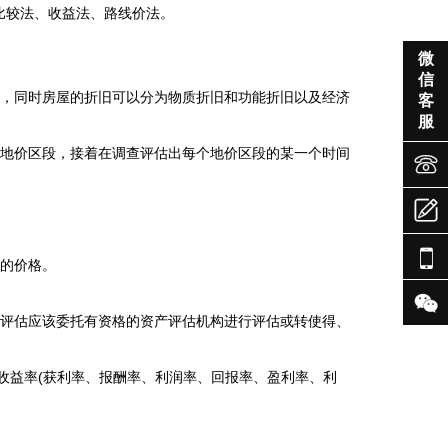
比较法、收益法、路线价法。

微
信
形，同时房屋的折旧可以分为物质折旧和功能折旧以及经济
客
服
好地价区段，接着在调查评估出每个地价区段的某一个时间



地的价格。

评估应该委托有资格的资产评估机构进行评估
或转使得、
收益率(获利率、报酬率、利润率、回报率、盈利率、利