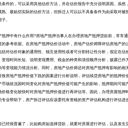
法条件的，可以采用其他估价方法，并在估价报告中充分说明原因。虽然
成熟、最贴切实际的估价方法，但拆迁人可以以不具备条件为由采取对被
帽子。
产抵押中有什么作用?房地产抵押当事人在办理房地产抵押贷款前，常常
度的参考依据。在房地产抵押估价活动中，房地产估价师障评估房地产的
包括对估价对象的通用性、独互使用性或者可分割转让性分析，假定在估
变现时间长短、说明变现费用、税金的种类和清偿顺序分析，披露已作
响等变现能力情况分析。同时，房地产估价师还对房地产抵押有影响的相
导致房地产抵押价值下跣的因素进行分析说明，评估续贷房地产的抵押价
产币场状况因时间变化对房地产抵押价值可能产生的影响，抵押期间可能
场价格变化较快时对房地产抵押价值进行再评估等。因此，办理房屋抵押
的专业帮助下，
房产拆迁评估应该委托有资格的资产评估机构进行评估
进
前已经很普遍了，比如购房如选择贷款，就要对房屋进行评估，以及发生