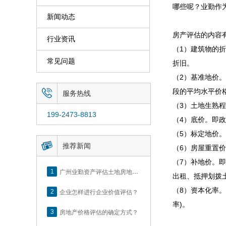
哪些呢？业勤作
新闻动态
房产评估的内容
行业资讯
（1）建筑物的
常见问题
折旧。
（2）基准地价
段的平均水平价

服务热线
（3）土地生熟
199-2473-8813
（4）底价。即
（5）标定地价

推荐新闻
（6）房屋重置
（7）补地价。
1
广州业勤资产评估土地房地产估价有限公司网站正式上线！
出租、抵押划拨
（8）资本化率
2
企业怎样进行企业价值评估？
率)。
3
房地产价格评估的确定方式？