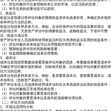
（1）评估对象的可比参照物具有公开的市场，以及活跃的交易；
（2）有关交易的必要信息可以获得。
2、收益法
收益法是指通过将评估对象的预期收益资本化或者折现，来确定其价值的
各种评估方法的总称。
收益法包括多种具体方法。例如，企业价值评估中的现金流量折现法、股
利折现法等；无形资产评估中的增量收益法、超额收益法、节省许可费
法、收益分成法等。
资产评估专业人员选择和使用收益法时应当考虑收益法应用的前提条件：
（1）评估对象的未来收益可以合理预期并用货币计量；
（2）预期收益所对应的风险能够度量；
（3）收益期限能够确定或者合理预期。
3、成本法
成本法是指按照重建或者重置被评估对象的思路，将重建或者重置成本作
为确定评估对象价值的基础，扣除相关贬值，以此确定评估对象价值的评
估方法的总称。
成本法包括多种具体方法。例如，复原重置成本法、更新重置成本法、成
本加和法（也称资产基础法）等。
资产评估专业人员选择和使用成本法时应当考虑成本法应用的前提条件：
（1）评估对象能正常使用或者在用；
（2）评估对象能够通过重置途径获得；
（3）评估对象的重置成本以及相关贬值能够合理估算。
（二）评估方法的选取
1、市场法适用性分析