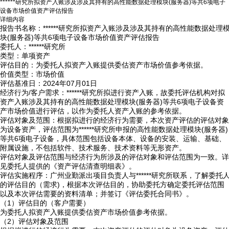
******研究所拟资产入账涉及涉及其持有的高性能数据处理模块(服务器)等共6项电子
设备市场价值资产评估报告
详细内容
报告书名称：******研究所拟资产入账涉及涉及其持有的高性能数据处理
块(服务器)等共6项电子设备市场价值资产评估报告
委托人：******研究所
类型：单项资产
评估目的：为委托人拟资产入账提供委估资产市场价值参考依据。
价值类型：市场价值
评估基准日：2024年07月01日
经济行为/客户需求：******研究所拟进行资产入账，故委托评估机构对拟
资产入账涉及其持有的高性能数据处理模块(服务器)等共6项电子设备资
产市场价值进行评估，以作为委托人资产入账的参考依据。
评估对象及范围：根据拟进行的经济行为需要，本次资产评估的评估对象
为设备资产，评估范围为******研究所申报的高性能数据处理模块(服务器)
等共6项电子设备，具体范围包括设备本体、设备的安装、运输、基础、
附属设施，不包括软件、技术服务、技术资料等无形资产。
评估对象及评估范围与经济行为所涉及的评估对象和评估范围为一致。详
见委托人提供的《资产评估清查明细表》。
评估实施程序：广州业勤派出项目负责人与******研究所联系，了解委托
的评估目的（需求)，根据本次评估目的，协助委托方确定委托评估范围
以及本次评估需要的资料清单；并签订《评估委托合同书》。
（1）评估目的（客户需要）
为委托人拟资产入账提供委估资产市场价值参考依据。
（2）评估对象及范围