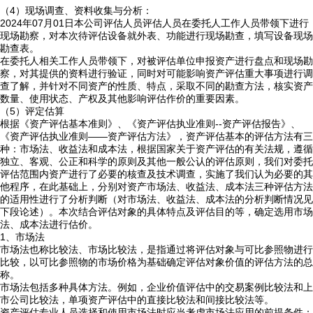
（4）现场调查、资料收集与分析：
2024年07月01日本公司评估人员评估人员在委托人工作人员带领下进行
现场勘察，对本次待评估设备就外表、功能进行现场勘查，填写设备现场
勘查表。
在委托人相关工作人员带领下，对被评估单位申报资产进行盘点和现场勘
察，对其提供的资料进行验证，同时对可能影响资产评估重大事项进行调
查了解，并针对不同资产的性质、特点，采取不同的勘查方法，核实资产
数量、使用状态、产权及其他影响评估作价的重要因素。
（5）评定估算
根据《资产评估基本准则》、《资产评估执业准则--资产评估报告》、
《资产评估执业准则——资产评估方法》，资产评估基本的评估方法有三
种：市场法、收益法和成本法，根据国家关于资产评估的有关法规，遵循
独立、客观、公正和科学的原则及其他一般公认的评估原则，我们对委托
评估范围内资产进行了必要的核查及技术调查，实施了我们认为必要的其
他程序，在此基础上，分别对资产市场法、收益法、成本法三种评估方法
的适用性进行了分析判断（对市场法、收益法、成本法的分析判断情况见
下段论述）。本次结合评估对象的具体特点及评估目的等，确定选用市场
法、成本法进行估价。
1、市场法
市场法也称比较法、市场比较法，是指通过将评估对象与可比参照物进行
比较，以可比参照物的市场价格为基础确定评估对象价值的评估方法的总
称。
市场法包括多种具体方法。例如，企业价值评估中的交易案例比较法和上
市公司比较法，单项资产评估中的直接比较法和间接比较法等。
资产评估专业人员选择和使用市场法时应当考虑市场法应用的前提条件：