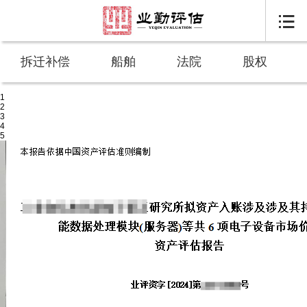

拆迁补偿
船舶
法院
股权
1
2
3
4
5