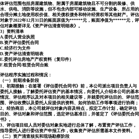
体评估范围包括房屋建筑物、附属于房屋建筑物且不可分割的装修、供
水、供电、消防等设施，但不包含内部可移动设施、生产设备、所占用的
合理分摊土地使用权价值、相关债权债务和特许经营权等其他财产。评估
对象于2022年12月31日的账面原值为******元，账面净值为******元，评
估对象概要详见《资产评估清查明细表》。
3）资料清单
A.委托人营业执照
B.资产评估委托合同
C.经济行为文件
D.资产评估清查明细表
E.委托评估房地产产权资料（复印件）
F.租赁合同/租赁合同台账
评估程序实施过程和情况：
（一）前期准备阶段
1、初期接触：在签署《评估委托合同书》前，本公司派出项目负责人与
委托人接触，了解委托评估资产的基本情况，向委托人介绍本公司的基本
情况、评估程序以及对本项目的相关建议等，并就委托评估目的、评估范
围、评估收费以及委托人应提供的资料、如何协助工作等事项进行协商；
2、经协商后，本公司就评估对象内容及特点，拟定工作计划，确定评估
目的、评估对象和评估范围，选定评估基准日，并签定了《评估委托合同
书》。
3、评估项目组人员对委估对象实地进行总体了解，布置资产评估工作，
指导委托人进行委估资产申报工作，收集资产评估所需基本文件资料。
（二）资产清查核实和现场勘察阶段