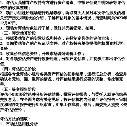
1、评估人员辅导产权持有方进行资产清查、申报评估资产明细表等评估
资料的收集整理；
2、项目小组赴所现场进行现场勘察，听取有关人员对本次评估涉及的相
关资产历史和现状的介绍，了解评估对象的基本情况，清查时间为2023年
12月07日。
3、现场对评估对象进行了解，做好并完善记录、拍照。
（三）评定估算阶段
1、根据委估资产的实际状况和特点，选择制定具体的评估方法；
2、查阅委估资产的产权证明文件、对产权持有单位提供的权属资料进行
查验；
3、收集价格信息资料，开展市场调研询价工作；
4、对各项委估资产进行数据处理，分项评定估算，并初步汇算出评估价
值。
（四）评估汇总阶段
根据各专业评估小组对各类资产评估的初步结果，进行汇总分析，检查并
确认有无错、漏、重评的情况，对评估结果进行必要的调整、修改和完
善。
（五）提交报告阶段
评估小组组织讨论并分析评估结果，撰写评估报告，与委托人就评估结果
交换意见，在全面考虑有关意见后，按评估机构内部资产评估报告三审制
度和程序对报告进行组织审查，汇集工作底稿。最后，向委托人提交《资
产评估报告》。
评估方法的选取：
1、市场法适用性分析