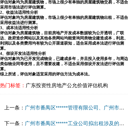
评估对象均为房屋建筑物，市场上很少有单独的房屋建筑物交易，不适合
采用市场法进行评估测算。
2、收益法适用性分析
评估对象均为房屋建筑物，市场上很少有单独的房屋建筑物出租，不适合
采用收益法进行测算。
3、成本法适用性分析
评估对象为房屋建筑物，目前房地产开发成本数据较为公开透明，广联
达、政府造价网站以及其他各类网站均能查询同类物业建造成本，利息、
利润以及各类费用均有较为公开渠道获知，适合采用成本法进行评估测
算。
4、假设开发法适用性分析
评估对象均为已开发完成物业，已建成多年，并且投入使用多年，与周边
类似物业同等使用，且不需要改建，不适合采用假设开发法进行评估测
算。
综上所述，评估对象适宜采用的评估方法为成本法。
热门标签：
广东投资性房地产公允价值评估机构
上一条：
广州市番禺区******管理有限公司、广州市番禺区****开发总公司拟出租房地产涉及位于广州市番禺区沙头街****工业区内简易厂房（D幢）等2处工业用途房地产租金市场价值的资产评估报告
下一条：
广州市番禺区******工业公司拟出租涉及的位于广州市番禺区****街****工业区****路**号内可出租面积合计为143㎡的仓库用途房地产首年月租金市场价值资产评估报告