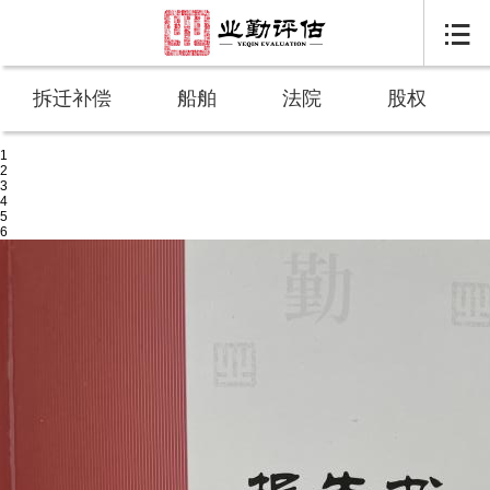

拆迁补偿
船舶
法院
股权
1
2
3
4
5
6