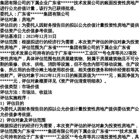
集团有限公司的下属企业广东省******技术发展公司的账面投资性房地产
进行公允价值计量，该行为已获得批准。
委托人：广东省******集团有限公司
评估对象：房地产
评估目的：为委托人因财务报告目的拟以公允价值计量投资性房地产提供
委估资产公允价值参考依据。
评估基准日：2023年12月31日
评估范围：根据拟进行的经济行为需要，本次资产评估的评估对象为投资
性房地产，评估范围为广东省******集团有限公司的下属企业广东省
*****技术发展公司持有的位于广东省******工业区**号仓库等共22项投
资性房地产，具体评估范围包括房屋建筑物、附属于房屋建筑物且不可分
割的装修、供水、供电、消防等设施，但不包含内部可移动设施、生产设
备、所占用的合理分摊土地使用权价值、相关债权债务和特许经营权等其
他财产。评估对象于2022年12月31日的账面原值为******元，账面净值为
******元，评估对象概要详见《资产评估清查明细表》。
价值类型：市场价值
评估方法：市场法、收益法
评估实施程序：
1）评估目的
为委托人因财务报告目的拟以公允价值计量投资性房地产提供委估资产公
允价值参考依据。
2）评估对象及评估范围
根据拟进行的经济行为需要，本次资产评估的评估对象为投资性房地产，
评估范围为广东省******集团有限公司的下属企业广东省*****技术发展
公司持有的位于广东省******工业区**号仓库等共22项投资性房地产，具