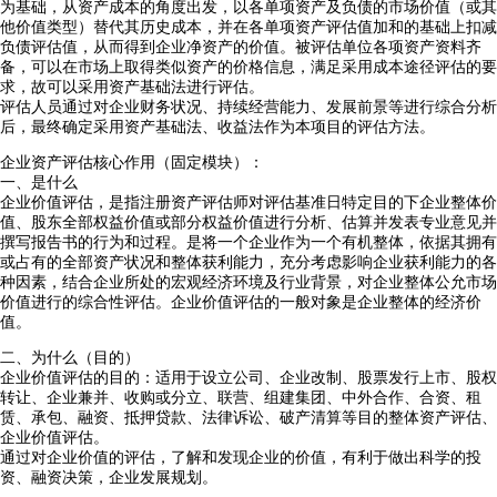
为基础，从资产成本的角度出发，以各单项资产及负债的市场价值（或其
他价值类型）替代其历史成本，并在各单项资产评估值加和的基础上扣减
负债评估值，从而得到企业净资产的价值。被评估单位各项资产资料齐
备，可以在市场上取得类似资产的价格信息，满足采用成本途径评估的要
求，故可以采用资产基础法进行评估。
评估人员通过对企业财务状况、持续经营能力、发展前景等进行综合分析
后，最终确定采用资产基础法、收益法作为本项目的评估方法。
企业资产评估核心作用（固定模块）：
一、是什么
企业价值评估，是指注册资产评估师对评估基准日特定目的下企业整体价
值、股东全部权益价值或部分权益价值进行分析、估算并发表专业意见并
撰写报告书的行为和过程。是将一个企业作为一个有机整体，依据其拥有
或占有的全部资产状况和整体获利能力，充分考虑影响企业获利能力的各
种因素，结合企业所处的宏观经济环境及行业背景，对企业整体公允市场
价值进行的综合性评估。企业价值评估的一般对象是企业整体的经济价
值。
二、为什么（目的）
企业价值评估的目的：适用于设立公司、企业改制、股票发行上市、股权
转让、企业兼并、收购或分立、联营、组建集团、中外合作、合资、租
赁、承包、融资、抵押贷款、法律诉讼、破产清算等目的整体资产评估、
企业价值评估。
通过对企业价值的评估，了解和发现企业的价值，有利于做出科学的投
资、融资决策，企业发展规划。