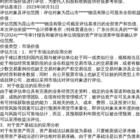
时的市场价值进行评估，为委托人拟股权收购提供价值参考依据。
评估基准日：2023年08月31日
评估对象及评估范围：评估对象为昆山市******物流有限公司股东全部权
价值；
评估范围为昆山市******物流有限公司截至评估基准日的全部资产和负债
本次评估依据******会计师事务所（特殊普通合伙）广东分所出具的****审
字(2024)****号审计报告和被评估单位填报的资产评估清查申报表确认评
估范围。
价值类型：市场价值
评估方法：1、对于市场法的应用分析
由于难以查找到国内近期与被评估单位处于同一或类似行业，规模相当且
处于相似经营发展阶段的企业在权益性交易市场上的交易案例，或者有极
少数交易案例但也缺乏交易对象的产权交易信息，缺乏交易对象涉及企业
的经营和财务数据；同时，在公开股票市场上也缺乏可比较的同类型上市
或挂牌公司，故难以采用市场法对评估对象进行评估。
2、对于收益法的应用分析
由于被评估单位具有完善的业务经营历史资料，稳定的业务渠道和收益来
源，成熟的管理团队，在现有经营管理模式下，被评估资产在可见未来具
有可持续获取收益的能力，其相关的收入、成本、费用，以及投资计划、
经营风险等因素可以进行预测并用货币来量化，即评估对象未来年度的收
益与风险可以可靠地估计，而且，其预期获利年限也可以被合理预测，故
可以采用收益法评估。
3、对于资产基础法的应用分析
对于有形资产而言，资产基础法以账面值为基础，只要账面值记录准确，
使用资产基础法进行评估相对容易准确。由于资产基础法是以资产负债表