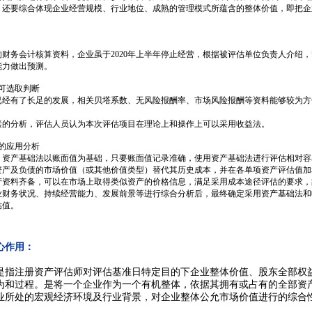
，还要综合体现企业经营规模、行业地位、成熟的管理模式所蕴含的整体价值，即把企
财务会计核算资料，企业虽于2020年上半年停止经营，根据被评估单位负责人介绍，**
能力做出预测。
可选取判断
已经有了长足的发展，相关贝塔系数、无风险报酬率、市场风险报酬等资料能够较为方
。
素的分析，评估人员认为本次评估项目在理论上和操作上可以采用收益法。
的应用分析
，资产基础法以账面值为基础，只要账面值记录准确，使用资产基础法进行评估相对容
资产及负债的市场价值（或其他价值类型）替代其历史成本，并在各单项资产评估值加
产资料齐备，可以在市场上取得类似资产的价格信息，满足采用成本途径评估的要求，
业财务状况、持续经营能力、发展前景等进行综合分析后，最终确定采用资产基础法和
估值。
心作用：
是指
注册资产评估师
对评估基准日特定目的下
企业整体价值
、股东全部权
为和过程。是将一个企业作为一个有机整体，依据其拥有或占有的全部资
业所处的宏观经济环境及行业背景，对企业整体公允市场价值进行的综合