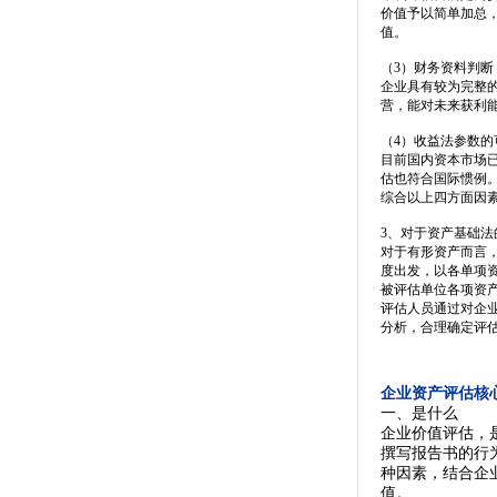
价值予以简单加总
值。
（3）财务资料判断
企业具有较为完整的
营，能对未来获利
（4）收益法参数的
目前国内资本市场
估也符合国际惯例
综合以上四方面因
3、对于资产基础法
对于有形资产而言
度出发，以各单项
被评估单位各项资
评估人员通过对企
分析，合理确定评
企业资产评估核
一、是什么
企业价值评估，
撰写报告书的行
种因素，结合企
值。