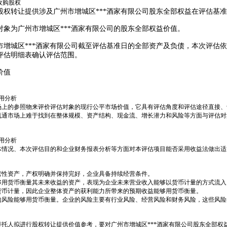
收购股权
股权转让提供涉及广州市增城区***酒家有限公司股东全部权益在评估基
对象为广州市增城区***酒家有限公司的股东全部权益价值。
市增城区***酒家有限公司截至评估基准日的全部资产及负债，本次评估依
评估明细表确认评估范围。
价值
用分析
场上的参照物来评价评估对象的现行公平市场价值，它具有评估角度和评估途径直接、
流通市场上难于找到在整体规模、资产结构、现金流、增长潜力和风险等方面与评估对
用分析
体情况、本次评估目的和企业财务报表分析等方面对本评估项目能否采用收益法做出适
营性资产，产权明确并保持完好，企业具备持续经营条件。
够用货币衡量其未来收益的资产，表现为企业未来营业收入能够以货币计量的方式流入
货币计量，因此企业整体资产的获利能力所带来的预期收益能够用货币衡量。
的风险能够用货币衡量。企业的风险主要有行业风险、经营风险和财务风险，这些风险
委托人拟进行股权转让提供价值参考，要对广州市增城区***酒家有限公司股东全部