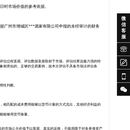
准日时市场价值的参考依据。

微
信
据广州市增城区***酒家有限公司申报的未经审计的财务
客
服


评估过程直观、评估数据直接取材于市场、评估结果说服力强的特
象相类似的、足够的交易案例，故本次评估不具备市场法评估条

用性判断。

，相匹配的成本费用能够以货币计量的方式流出，其他经济利益的
都能够用货币衡量。
权益的市场公允价值予以客观、真实的反映，不能局限于对各单项资产