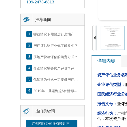
199-2473-8813

推荐新闻
1
哪些情况下需要进行房地产评估？
2
房产评估这行业你了解多少？
3
房地产价格评估的确定方式？
详细内容
4
什么情况需要房产评估？评估流程是什么？
资产评估业务名
5
你知道为什么一定要做房产评估吗？随业勤小编来看看
企业评估类型：
6
2019年一旦碰到这6种情形，将不得不做房产评估！
国民经济行业分
报告文号：
业评资

热门关键词
经济行为：
广州
估，本次资产评
广州有限公司股权转让评