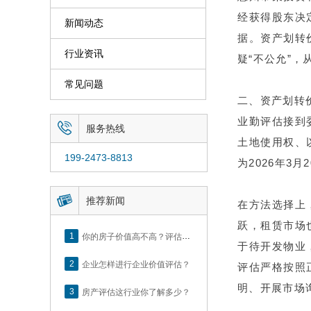
经获得股东决
新闻动态
据。资产划转
行业资讯
疑“不公允”
常见问题
二、资产划转
业勤评估接到

服务热线
土地使用权、
199-2473-8813
为2026年3月

推荐新闻
在方法选择上
跃，租赁市场
1
你的房子价值高不高？评估这5个方面就知道了
于待开发物业
2
企业怎样进行企业价值评估？
评估严格按照
明、开展市场
3
房产评估这行业你了解多少？