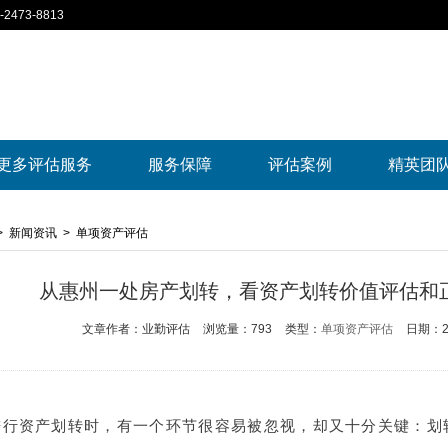
2473-8813
更多评估服务
服务保障
评估案例
精英团
>
新闻资讯
>
单项资产评估
从惠州一处房产划转，看资产划转价值评估和
文章作者：业勤评估
浏览量：793
类型：
单项资产评估
日期：202
行资产划转时，有一个环节很容易被忽视，却又十分关键：划