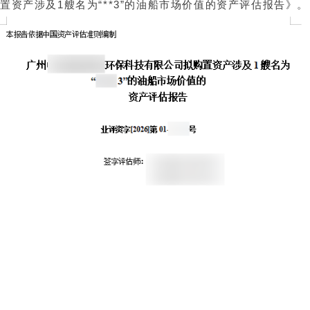
置资产涉及1艘名为“**3”的油船市场价值的资产评估报告》。